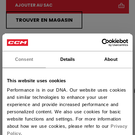
AJOUTER AU SAC
TROUVER EN MAGASIN
Politique de livraison
Retours gratuits
×
Vous souhaitez expédier des
produits aux États-Unis ?
Consent
Details
About
OUVRIR LES LIEN
Vous devriez utiliser notre site Web américain.
This website uses cookies
Performance is in our DNA. Our website uses cookies
PHOTOS DU PRODUIT
CARACTÉRISTIQUES
and similar technologies to enhance your user
experience and provide increased performance and
personalized content. We also use cookies for basic
CARACTÉRISTIQUES
website functions and settings. For more information
about how we use cookies, please refer to our
Privacy
IDENTIFICATION
PFP51A-YT
Policy
.