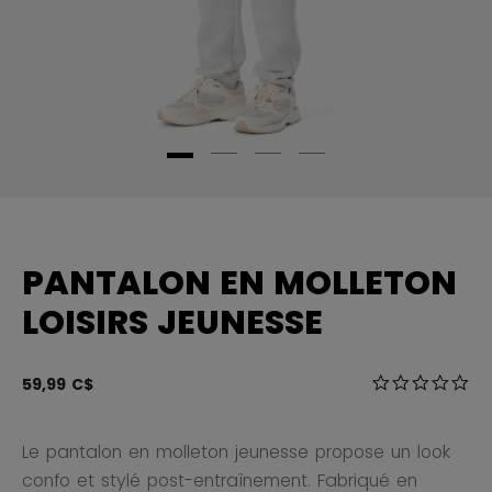
PANTALON EN MOLLETON
LOISIRS JEUNESSE
3,6 sur 5 Éval
59,99 C$
0.0
Le pantalon en molleton jeunesse propose un look
confo et stylé post-entraînement. Fabriqué en