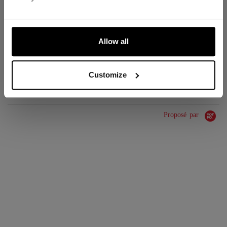
GROUPE D'ÂGE
Youth
ALLONS-Y !
COLLECTION
ATH
Allow all
ÉVALUATIONS
Customize
Proposé par
0.0 star rating
0 Avis