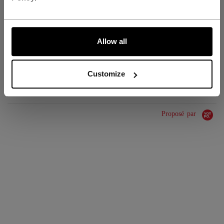
GROUPE D'ÂGE
Adult
ALLONS-Y !
COLLECTION
SS3
Allow all
ÉVALUATIONS
Customize
Proposé par
0.0 star rating
0 Avis