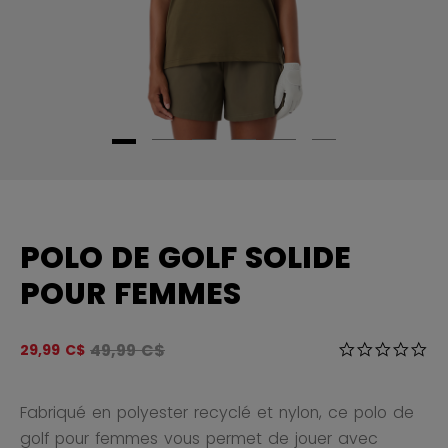
POLO DE GOLF SOLIDE
POUR FEMMES
Le prix original avant le rabais était
49,99 C$
4,3 sur 5 Éval
29,99 C$
0.0
Fabriqué en polyester recyclé et nylon, ce polo de
golf pour femmes vous permet de jouer avec