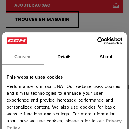
AJOUTER AU SAC
TROUVER EN MAGASIN
Politique de livraison
Retours gratuits
×
Vous souhaitez expédier des
produits aux États-Unis ?
Consent
Details
About
OUVRIR LES LIEN
Vous devriez utiliser notre site Web américain.
This website uses cookies
Performance is in our DNA. Our website uses cookies
PHOTOS DU PRODUIT
CARACTÉRISTIQUES
and similar technologies to enhance your user
experience and provide increased performance and
personalized content. We also use cookies for basic
CARACTÉRISTIQUES
website functions and settings. For more information
about how we use cookies, please refer to our
Privacy
IDENTIFICATION
OSS52B-AD
Policy
.