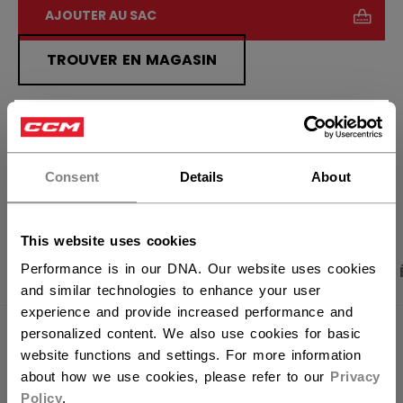
AJOUTER AU SAC
TROUVER EN MAGASIN
Politique de livraison
Retours gratuits
×
Vous souhaitez expédier des
produits aux États-Unis ?
Consent
Details
About
OUVRIR LES LIEN
Vous devriez utiliser notre site Web américain.
This website uses cookies
Performance is in our DNA. Our website uses cookies
PHOTOS DU PRODUIT
CARACTÉRISTIQUES
and similar technologies to enhance your user
experience and provide increased performance and
personalized content. We also use cookies for basic
CARACTÉRISTIQUES
website functions and settings. For more information
about how we use cookies, please refer to our
Privacy
IDENTIFICATION
JRS5TW-AD
Policy
.