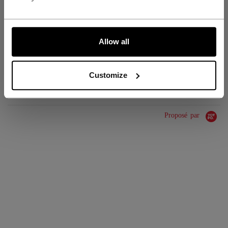
GROUPE D'ÂGE
Adult
ALLONS-Y !
COLLECTION
Team
Allow all
ÉVALUATIONS
Customize
Proposé par
0.0 star rating
0 Avis