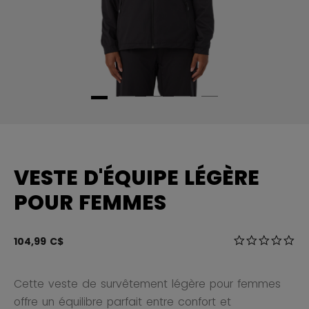
VESTE D'ÉQUIPE LÉGÈRE
POUR FEMMES
5 sur 5 Évalua
104,99 C$
0.0
Cette veste de survêtement légère pour femmes
offre un équilibre parfait entre confort et