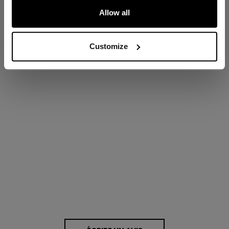
ÉVALUATIONS
Allow all
Customize
Proposé par
0.0 star rating
0 Avis