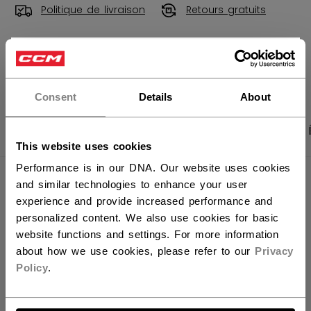
Politique de livraison
Retours gratuits
×
OUVRIR LES LIEN
Vous souhaitez expédier des
produits aux États-Unis ?
Consent
Details
About
Vous devriez utiliser notre site Web américain.
PHOTOS DU PRODUIT
CARACTÉRISTIQUES
This website uses cookies
Performance is in our DNA. Our website uses cookies
CARACTÉRISTIQUES
and similar technologies to enhance your user
experience and provide increased performance and
IDENTIFICATION
HCB66B-AD
personalized content. We also use cookies for basic
website functions and settings. For more information
GROUPE D'ÂGE
Adult
about how we use cookies, please refer to our
Privacy
COLLECTION
SS2
Policy
.
ALLONS-Y !