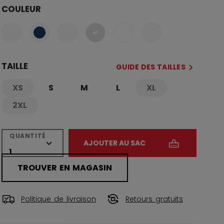
COULEUR
sélectionné
TAILLE
GUIDE DES TAILLES
XS
S
M
L
XL
not.available
not.available
2XL
not.available
QUANTITÉ
AJOUTER AU SAC
TROUVER EN MAGASIN
Politique de livraison
Retours gratuits