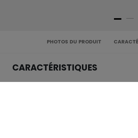
PHOTOS DU PRODUIT
CARACTÉ
CARACTÉRISTIQUES
.....................................
IDENTIFICATION
.....................................
GROUPE D'ÂGE
.....................................
COLLECTION