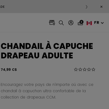
×
❯
LDE
FR
0
CHANDAIL À CAPUCHE
DRAPEAU ADULTE
3,8 sur 5 Évaluatio
74,99 C$
0.0 star r
Encouragez votre pays de n'importe où avec ce
chandail à capuchon ultra confortable de la
collection de drapeaux CCM.