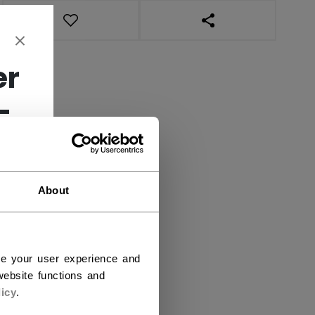
OUVRIR LES LIENS DE
er
-
About
ce your user experience and
ebsite functions and
icy
.