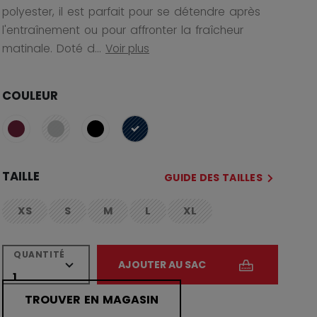
polyester, il est parfait pour se détendre après
l'entraînement ou pour affronter la fraîcheur
matinale. Doté d...
Voir plus
COULEUR
sélectionné
TAILLE
GUIDE DES TAILLES
XS
S
M
L
XL
not.available
not.available
not.available
not.available
not.available
QUANTITÉ
AJOUTER AU SAC
TROUVER EN MAGASIN