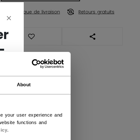
Politique de livraison
Retours gratuits
er
OUVRIR LES LIENS DE
-
About
ce your user experience and
ebsite functions and
icy
.