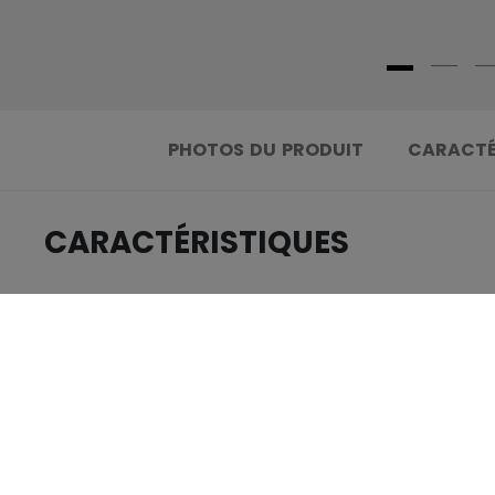
PHOTOS DU PRODUIT
CARACTÉ
CARACTÉRISTIQUES
.....................................
IDENTIFICATION
.....................................
GROUPE D'ÂGE
.....................................
COLLECTION