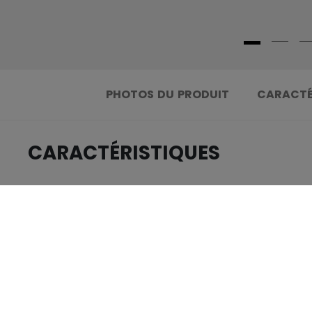
PHOTOS DU PRODUIT
CARACTÉ
CARACTÉRISTIQUES
.....................................
IDENTIFICATION
.....................................
GROUPE D'ÂGE
.....................................
COLLECTION