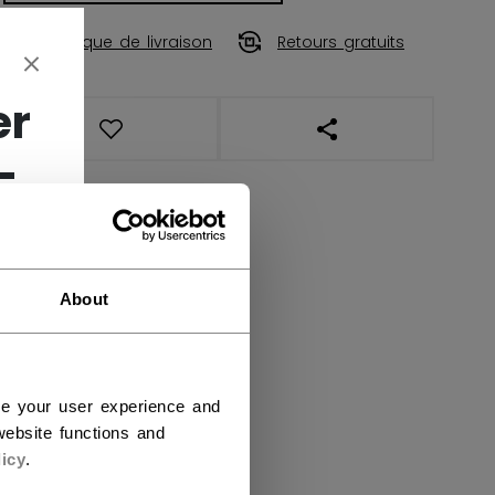
Politique de livraison
Retours gratuits
er
OUVRIR LES LIENS DE
-
About
ce your user experience and
ebsite functions and
icy
.