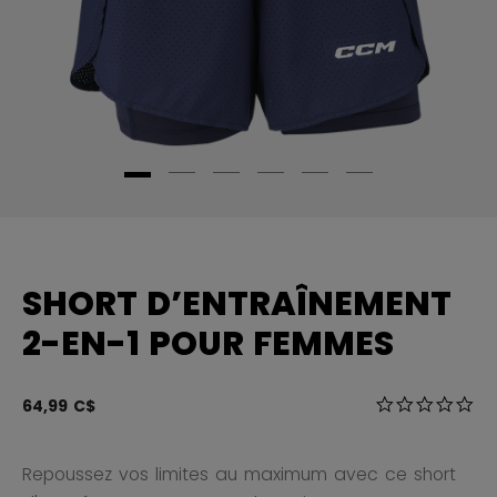
SHORT D’ENTRAÎNEMENT
2-EN-1 POUR FEMMES
4,7 sur 5 Éval
64,99 C$
0.0
Repoussez vos limites au maximum avec ce short