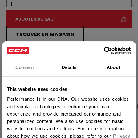
AJOUTER AU SAC
TROUVER EN MAGASIN
×
Politique de livraison
Retours gratuits
Vous souhaitez expédier des
produits aux États-Unis ?
Consent
Details
About
OUVRIR LES LIEN
Vous devriez utiliser notre site Web américain.
This website uses cookies
Performance is in our DNA. Our website uses cookies
PHOTOS DU PRODUIT
CARACTÉRISTIQUES
and similar technologies to enhance your user
experience and provide increased performance and
personalized content. We also use cookies for basic
website functions and settings. For more information
CARACTÉRISTIQUES
about how we use cookies, please refer to our
Privacy