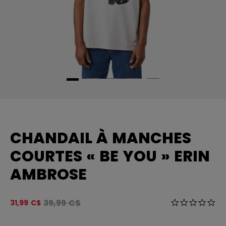
CHANDAIL À MANCHES
COURTES « BE YOU » ERIN
AMBROSE
Le prix original avant le rabais était
39,99 C$
5 sur 5 Évalua
31,99 C$
0.0