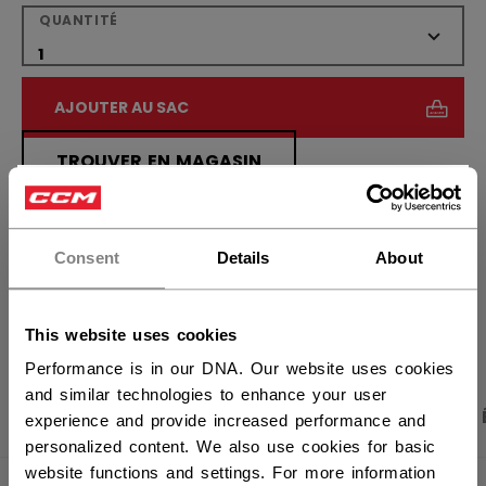
QUANTITÉ
AJOUTER AU SAC
TROUVER EN MAGASIN
×
Vous souhaitez expédier des
Politique de livraison
Retours gratuits
produits aux États-Unis ?
Consent
Details
About
Vous devriez utiliser notre site Web américain.
OUVRIR LES LIEN
This website uses cookies
Performance is in our DNA. Our website uses cookies
and similar technologies to enhance your user
PHOTOS DU PRODUIT
CARACTÉRISTIQUES
experience and provide increased performance and
personalized content. We also use cookies for basic
website functions and settings. For more information