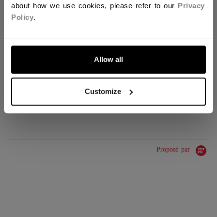
CARACTÉRISTIQUES
about how we use cookies, please refer to our
Privacy
Policy
.
IDENTIFICATION
TSS59C-AD
ALLONS-Y !
GROUPE D'ÂGE
Adult
Allow all
COLLECTION
SS5
Customize
ÉVALUATIONS
Proposé par
0.0 star rating