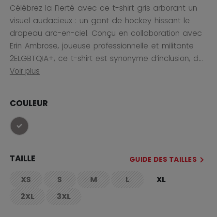
Célébrez la Fierté avec ce t-shirt gris arborant un
visuel audacieux : un gant de hockey hissant le
drapeau arc-en-ciel. Conçu en collaboration avec
Erin Ambrose, joueuse professionnelle et militante
2ELGBTQIA+, ce t-shirt est synonyme d’inclusion, d...
Voir plus
COULEUR
sélectionné
TAILLE
GUIDE DES TAILLES
XS
S
M
L
XL
not.available
not.available
not.available
not.available
2XL
3XL
not.available
not.available