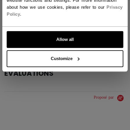
website functions and settings. For more information
about how we use cookies, please refer to our
Privacy
CARACTÉRISTIQUES
Policy
.
IDENTIFICATION
7000-AD
ALLONS-Y !
GROUPE D'ÂGE
Adult
Allow all
COLLECTION
MPJ
Customize
ÉVALUATIONS
Proposé par