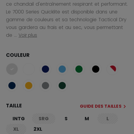
ce chandail d'entraînement respirant et performant.
Le 7000 Series Quicklite est disponible dans une
gamme de couleurs et sa technologie Tactical Dry
vous gardera au frais et au sec, vous permettant
de ...
Voir plus
COULEUR
sélectionné
TAILLE
GUIDE DES TAILLES
INTG
SRG
S
M
L
not.available
not.availab
XL
2XL
not.available