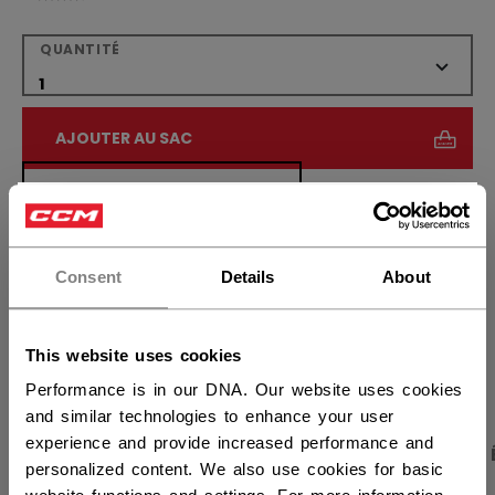
QUANTITÉ
AJOUTER AU SAC
TROUVER EN MAGASIN
×
Vous souhaitez expédier des
Politique de livraison
Retours gratuits
produits aux États-Unis ?
Consent
Details
About
Vous devriez utiliser notre site Web américain.
OUVRIR LES LIEN
This website uses cookies
Performance is in our DNA. Our website uses cookies
and similar technologies to enhance your user
experience and provide increased performance and
PHOTOS DU PRODUIT
CARACTÉRISTIQUES
personalized content. We also use cookies for basic