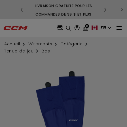
LIVRAISON GRATUITE POUR LES
3 AC
×
❮
❯
COMMANDES DE 99 $ ET PLUS
GRATU
0
FR
Accueil
Vêtements
Catégorie
Tenue de jeu
Bas