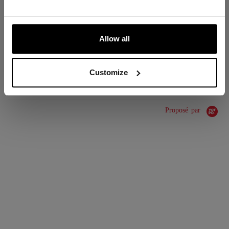
GROUPE D'ÂGE
Adult
COLLECTION
SEP
ALLONS-Y !
Allow all
ÉVALUATIONS
Customize
Proposé par
0.0 star rating
0 Avis