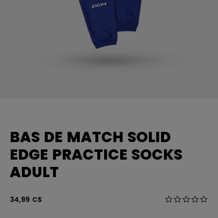
BAS DE MATCH SOLID
EDGE PRACTICE SOCKS
ADULT
5 sur 5 Évalua
34,99 C$
0.0