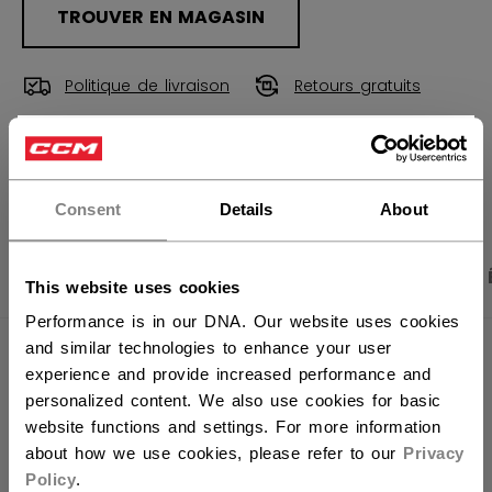
TROUVER EN MAGASIN
Politique de livraison
Retours gratuits
×
Vous souhaitez expédier des
OUVRIR LES LIEN
produits aux États-Unis ?
Consent
Details
About
Vous devriez utiliser notre site Web américain.
PHOTOS DU PRODUIT
CARACTÉRISTIQUES
This website uses cookies
Performance is in our DNA. Our website uses cookies
and similar technologies to enhance your user
CARACTÉRISTIQUES
experience and provide increased performance and
personalized content. We also use cookies for basic
IDENTIFICATION
SX7000-AD
website functions and settings. For more information
UGS
191520679460
about how we use cookies, please refer to our
Privacy
Policy
.