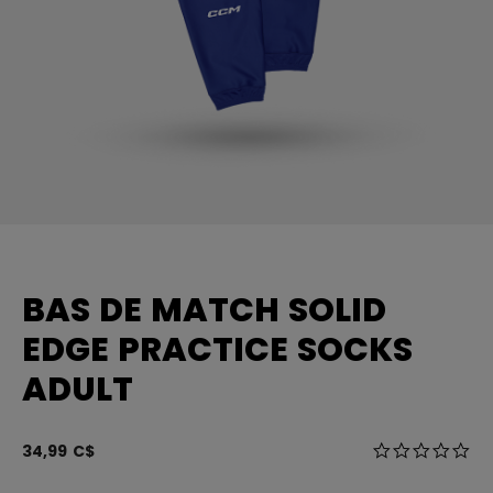
BAS DE MATCH SOLID
EDGE PRACTICE SOCKS
ADULT
5 sur 5 Évalua
34,99 C$
0.0