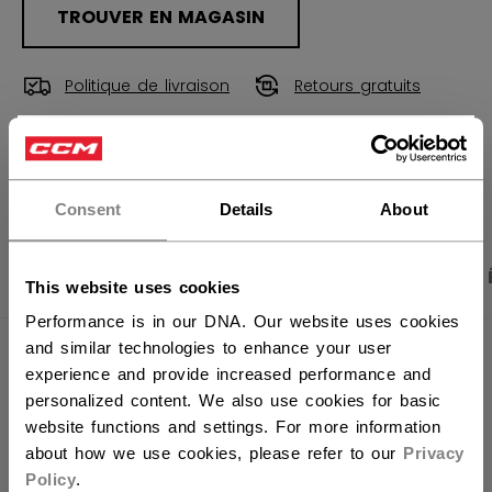
TROUVER EN MAGASIN
Politique de livraison
Retours gratuits
×
Vous souhaitez expédier des
OUVRIR LES LIEN
produits aux États-Unis ?
Consent
Details
About
Vous devriez utiliser notre site Web américain.
PHOTOS DU PRODUIT
CARACTÉRISTIQUES
This website uses cookies
Performance is in our DNA. Our website uses cookies
and similar technologies to enhance your user
CARACTÉRISTIQUES
experience and provide increased performance and
personalized content. We also use cookies for basic
IDENTIFICATION
SX7000-AD
website functions and settings. For more information
UGS
191520679460
about how we use cookies, please refer to our
Privacy
Policy
.