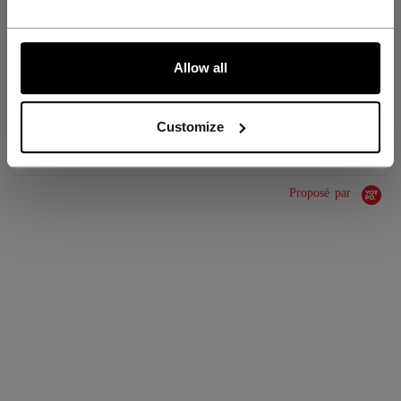
GROUPE D'ÂGE
Adult
COLLECTION
SEP
ALLONS-Y !
Allow all
ÉVALUATIONS
Customize
Proposé par
0.0 star rating
0 Avis