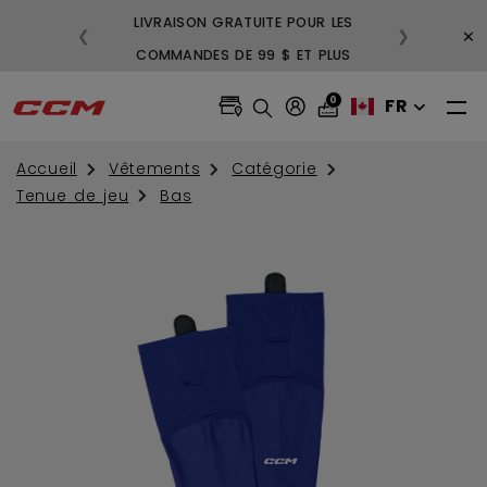
LIVRAISON GRATUITE POUR LES
3
×
❮
❯
COMMANDES DE 99 $ ET PLUS
GR
0
FR
Accueil
Vêtements
Catégorie
Tenue de jeu
Bas