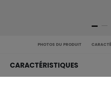
PHOTOS DU PRODUIT
CARACTÉ
CARACTÉRISTIQUES
.....................................
IDENTIFICATION
.....................................
UGS
.....................................
GROUPE D'ÂGE