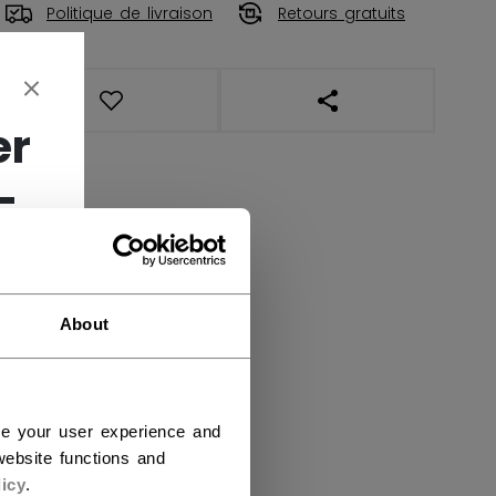
Politique de livraison
Retours gratuits
OUVRIR LES LIENS DE
er
-
About
ce your user experience and
ebsite functions and
icy
.