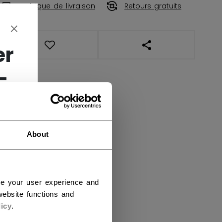
Politique de livraison
Retours gratuits
OUVRIR LES LIENS DE
er
-
About
ce your user experience and
ebsite functions and
icy
.