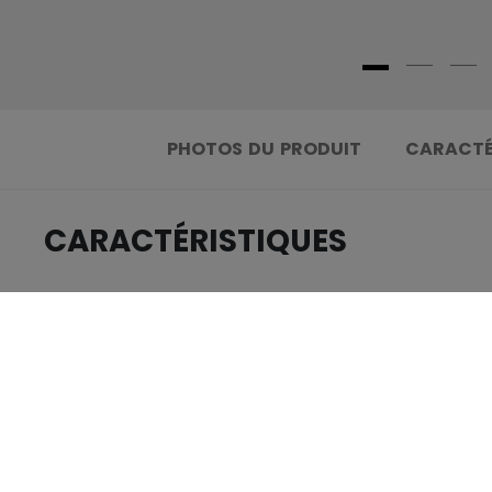
PHOTOS DU PRODUIT
CARACTÉ
CARACTÉRISTIQUES
.....................................
IDENTIFICATION
.....................................
GROUPE D'ÂGE
.....................................
COLLECTION