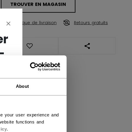
TROUVER EN MAGASIN
Politique de livraison
Retours gratuits
er
OUVRIR LES LIENS DE
-
About
ce your user experience and
ebsite functions and
icy
.