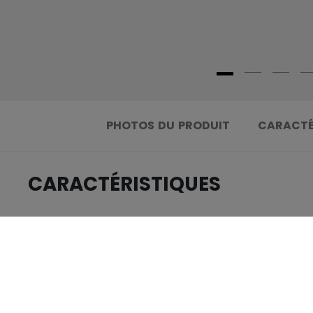
PHOTOS DU PRODUIT
CARACTÉ
CARACTÉRISTIQUES
.....................................
IDENTIFICATION
.....................................
UGS
.....................................
GROUPE D'ÂGE