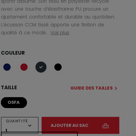
sportif assumé. Son tissu en polyester recyclé
avec une touche d’élasthanne PU procure un
ajustement confortable et durable au quotidien.
L’écusson CCM tissé apporte une finition de
qualité à ce modè...
Voir plus
COULEUR
sélectionné
TAILLE
GUIDE DES TAILLES
OSFA
QUANTITÉ
AJOUTER AU SAC