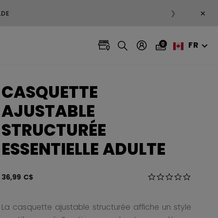
×
❯
LDE
FR
0
CASQUETTE
AJUSTABLE
STRUCTURÉE
ESSENTIELLE ADULTE
5 sur 5 Évaluation
36,99 C$
0.0 star r
La casquette ajustable structurée affiche un style