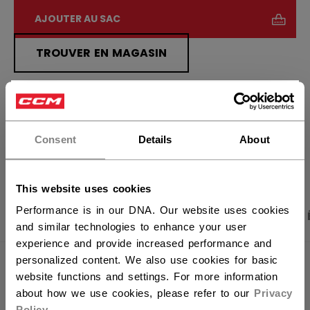
AJOUTER AU SAC
TROUVER EN MAGASIN
Politique de livraison
Retours gratuits
×
Vous souhaitez expédier des
produits aux États-Unis ?
Consent
Details
About
OUVRIR LES LIEN
Vous devriez utiliser notre site Web américain.
This website uses cookies
Performance is in our DNA. Our website uses cookies
PHOTOS DU PRODUIT
CARACTÉRISTIQUES
and similar technologies to enhance your user
experience and provide increased performance and
personalized content. We also use cookies for basic
CARACTÉRISTIQUES
website functions and settings. For more information
about how we use cookies, please refer to our
Privacy
IDENTIFICATION
HSL6TA-AD
Policy
.