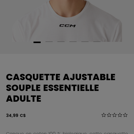
CASQUETTE AJUSTABLE
SOUPLE ESSENTIELLE
ADULTE
3,3 sur 5 Éval
34,99 C$
0.0
Conçue en coton 100 % biologique, cette casquette