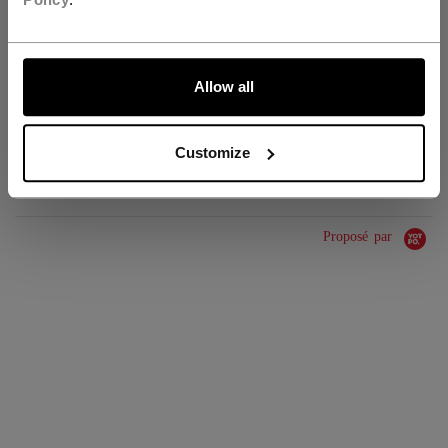
GROUPE D'ÂGE
Adult
ALLONS-Y !
COLLECTION
Team
Allow all
ÉVALUATIONS
Customize
Proposé par
0.0 star rating
0 Avis