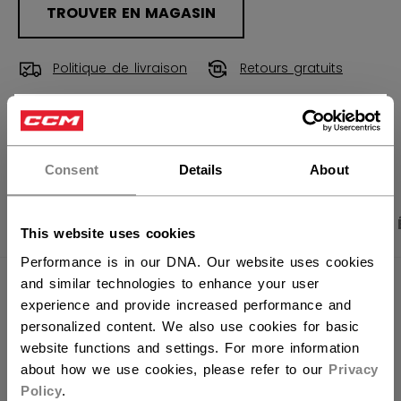
TROUVER EN MAGASIN
Politique de livraison
Retours gratuits
×
Vous souhaitez expédier des
OUVRIR LES LIEN
produits aux États-Unis ?
Consent
Details
About
Vous devriez utiliser notre site Web américain.
PHOTOS DU PRODUIT
CARACTÉRISTIQUES
This website uses cookies
Performance is in our DNA. Our website uses cookies
and similar technologies to enhance your user
CARACTÉRISTIQUES
experience and provide increased performance and
personalized content. We also use cookies for basic
IDENTIFICATION
HFB6TA-AD
website functions and settings. For more information
UGS
683978363850
about how we use cookies, please refer to our
Privacy
Policy
.