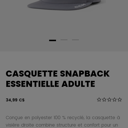
CASQUETTE SNAPBACK
ESSENTIELLE ADULTE
3,3 sur 5 Éval
34,99 C$
0.0
Conçue en polyester 100 % recyclé, la casquette à
visière droite combine structure et confort pour un