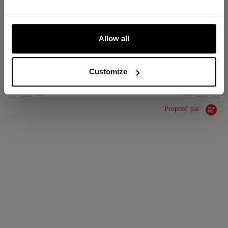
GROUPE D'ÂGE
Adult
COLLECTION
Team
ALLONS-Y !
Allow all
ÉVALUATIONS
Customize
Proposé par
0.0 star rating
0 Avis