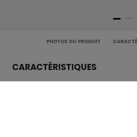
PHOTOS DU PRODUIT
CARACTÉ
CARACTÉRISTIQUES
.....................................
IDENTIFICATION
.....................................
GROUPE D'ÂGE
.....................................
COLLECTION