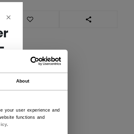
OUVRIR LES LIENS DE
er
-
About
ce your user experience and
ebsite functions and
icy
.