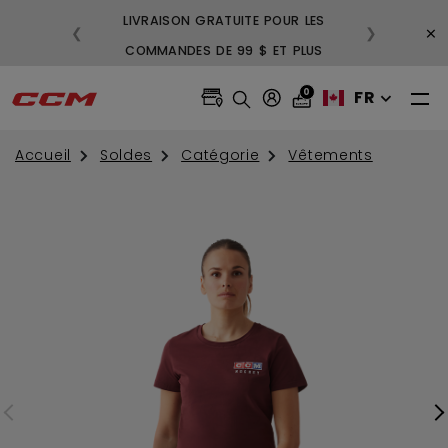
LIVRAISON GRATUITE POUR LES
3
×
❮
❯
COMMANDES DE 99 $ ET PLUS
GR
0
FR
Accueil
Soldes
Catégorie
Vêtements