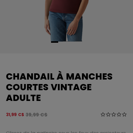
CHANDAIL À MANCHES
COURTES VINTAGE
ADULTE
Le prix original avant le rabais était
39,99 C$
5 sur 5 Évalua
31,99 C$
0.0