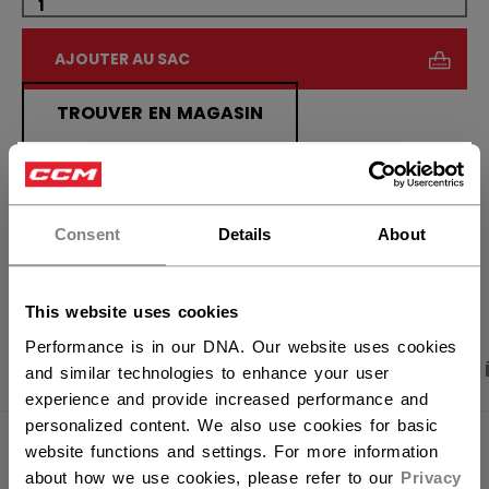
AJOUTER AU SAC
TROUVER EN MAGASIN
×
Politique de livraison
Retours gratuits
Vous souhaitez expédier des
produits aux États-Unis ?
Consent
Details
About
OUVRIR LES LIEN
Vous devriez utiliser notre site Web américain.
This website uses cookies
Performance is in our DNA. Our website uses cookies
PHOTOS DU PRODUIT
CARACTÉRISTIQUES
and similar technologies to enhance your user
experience and provide increased performance and
personalized content. We also use cookies for basic
CARACTÉRISTIQUES
website functions and settings. For more information
about how we use cookies, please refer to our
Privacy