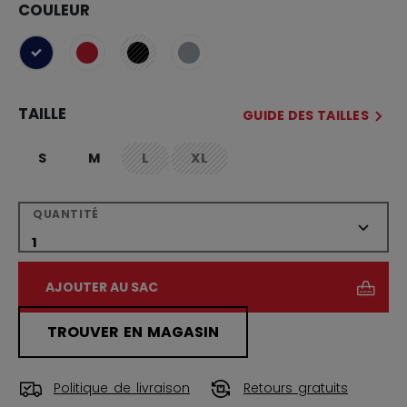
COULEUR
sélectionné
TAILLE
GUIDE DES TAILLES
S
M
L
XL
not.available
not.available
QUANTITÉ
AJOUTER AU SAC
TROUVER EN MAGASIN
Politique de livraison
Retours gratuits