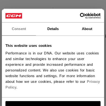
OUVRIR LES LIEN
×
Vous souhaitez expédier des
produits aux États-Unis ?
Consent
Details
About
PHOTOS DU PRODUIT
CARACTÉRISTIQUES
Vous devriez utiliser notre site Web américain.
This website uses cookies
Performance is in our DNA. Our website uses cookies
CARACTÉRISTIQUES
and similar technologies to enhance your user
IDENTIFICATION
TSS2TA-YT
experience and provide increased performance and
personalized content. We also use cookies for basic
GROUPE D'ÂGE
Youth
website functions and settings. For more information
about how we use cookies, please refer to our
Privacy
COLLECTION
Team
Policy
.
ALLONS-Y !
ÉVALUATIONS