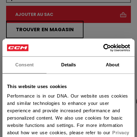
AJOUTER AU SAC
TROUVER EN MAGASIN
×
Politique de livraison
Retours gratuits
Vous souhaitez expédier des
produits aux États-Unis ?
Consent
Details
About
OUVRIR LES LIEN
Vous devriez utiliser notre site Web américain.
This website uses cookies
Performance is in our DNA. Our website uses cookies
PHOTOS DU PRODUIT
CARACTÉRISTIQUES
and similar technologies to enhance your user
experience and provide increased performance and
personalized content. We also use cookies for basic
CARACTÉRISTIQUES
website functions and settings. For more information
about how we use cookies, please refer to our
Privacy