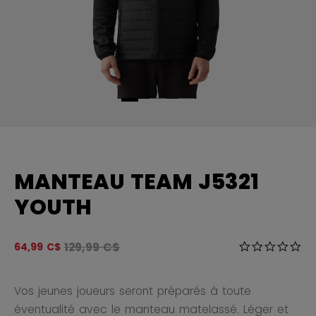
MANTEAU TEAM J5321
YOUTH
Le prix original avant le rabais était
129,99 C$
3,6 sur 5 Éval
64,99 C$
0.0
Vos jeunes joueurs seront préparés à toute
éventualité avec le manteau matelassé. Léger et