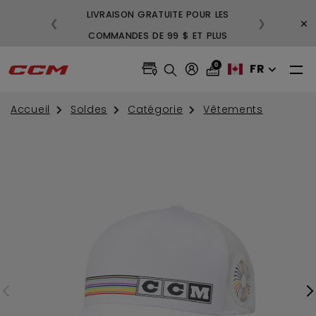
LIVRAISON GRATUITE POUR LES
3
×
❮
❯
COMMANDES DE 99 $ ET PLUS
GR
0
FR
Accueil
Soldes
Catégorie
Vêtements