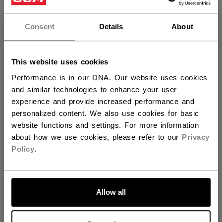
Vous souhaitez expédier des
IDENTIFICATION
HTR45A-AD
produits aux États-Unis ?
Consent
Details
About
GROUPE D'ÂGE
Adult
Vous devriez utiliser notre site Web américain.
COLLECTION
SS6
This website uses cookies
Performance is in our DNA. Our website uses cookies
and similar technologies to enhance your user
ÉVALUATIONS
experience and provide increased performance and
personalized content. We also use cookies for basic
website functions and settings. For more information
about how we use cookies, please refer to our
Privacy
Proposé par
Policy
.
ALLONS-Y !
Allow all
5.0 star rating