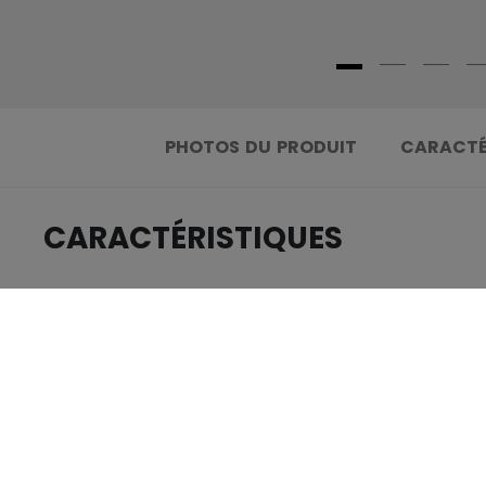
PHOTOS DU PRODUIT
CARACTÉ
CARACTÉRISTIQUES
.....................................
IDENTIFICATION
.....................................
GROUPE D'ÂGE
.....................................
COLLECTION