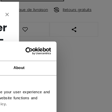
Politique de livraison
Retours gratuits
er
OUVRIR LES LIENS DE
-
About
ce your user experience and
ebsite functions and
icy
.