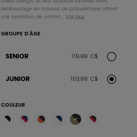
Shield Design) et leur doublure laminée avec
rembourrage en mousse de polyuréthane offrent
une sensation de confort...
Voir plus
GROUPE D'ÂGE
SENIOR
119,99 C$
JUNIOR
103,99 C$
COULEUR
sélectionné