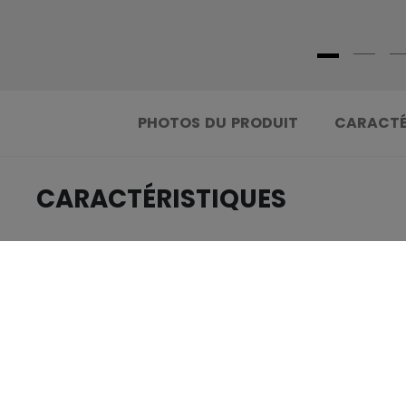
PHOTOS DU PRODUIT
CARACTÉ
CARACTÉRISTIQUES
.....................................
IDENTIFICATION
.....................................
GROUPE D'ÂGE
.....................................
COLLECTION