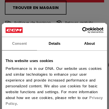
TROUVER EN MAGASIN
Politique de livraison
Retours gratuits
×
Vous souhaitez expédier des
OUVRIR LES LIEN
produits aux États-Unis ?
Consent
Details
About
Vous devriez utiliser notre site Web américain.
This website uses cookies
PHOTOS DU PRODUIT
CARACTÉRISTIQUES
Performance is in our DNA. Our website uses cookies
and similar technologies to enhance your user
experience and provide increased performance and
CARACTÉRISTIQUES
personalized content. We also use cookies for basic
website functions and settings. For more information
IDENTIFICATION
RPG110-SR
about how we use cookies, please refer to our
Privacy
GROUPE D'ÂGE
Senior
Policy
.