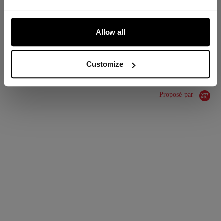
COLLECTION
JetSpeed
ALLONS-Y !
Allow all
ÉVALUATIONS
Customize
Proposé par
0.0 star rating
0 Avis