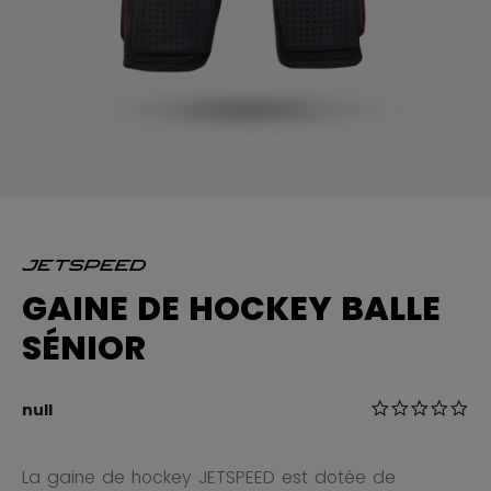
GAINE DE HOCKEY BALLE
SÉNIOR
5 sur 5 Évalua
null
0.0
La gaine de hockey JETSPEED est dotée de