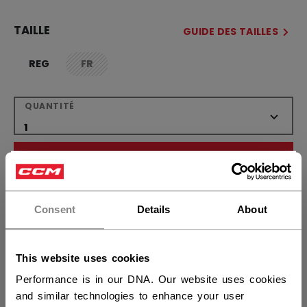
TAILLE
GUIDE DES TAILLES
REG
FR
not.available
QUANTITÉ
AJOUTER AU SAC
×
Vous souhaitez expédier des
TROUVER EN MAGASIN
produits aux États-Unis ?
Consent
Details
About
Politique de livraison
Retours gratuits
Vous devriez utiliser notre site Web américain.
This website uses cookies
Performance is in our DNA. Our website uses cookies
OUVRIR LES LIEN
and similar technologies to enhance your user