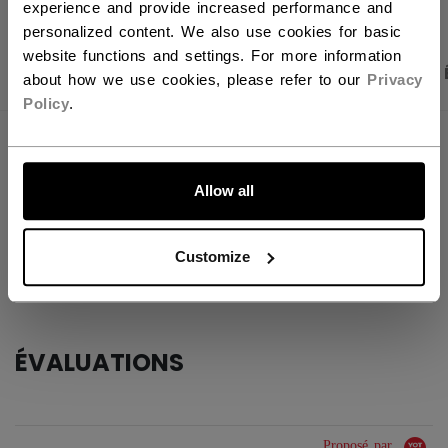
experience and provide increased performance and
personalized content. We also use cookies for basic
website functions and settings. For more information
PHOTOS DU PRODUIT
CARACTÉRISTIQUES
about how we use cookies, please refer to our
Privacy
Policy
.
CARACTÉRISTIQUES
ALLONS-Y !
Allow all
IDENTIFICATION
GME7.9CC-SR
GROUPE D'ÂGE
Senior
Customize
COLLECTION
EFlex
ÉVALUATIONS
Proposé par