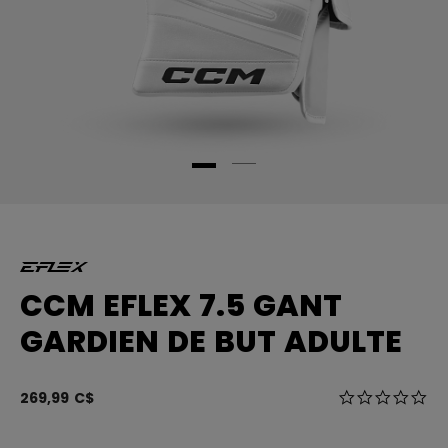
CCM EFLEX 7.5 GANT
GARDIEN DE BUT ADULTE
5 sur 5 Évalua
269,99 C$
0.0