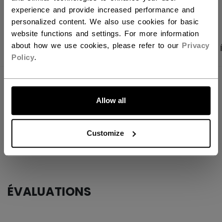
OUVRIR LES LIEN
experience and provide increased performance and
personalized content. We also use cookies for basic
website functions and settings. For more information
about how we use cookies, please refer to our
Privacy
PHOTOS DU PRODUIT
CARACTÉRISTIQUES
Policy
.
CARACTÉRISTIQUES
ALLONS-Y !
Allow all
IDENTIFICATION
GME7.5-SR
GROUPE D'ÂGE
Senior
Customize
COLLECTION
EFlex
ÉVALUATIONS