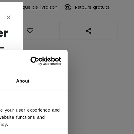
Politique de livraison
Retours gratuits
er
OUVRIR LES LIENS DE
-
About
ce your user experience and
ebsite functions and
icy
.