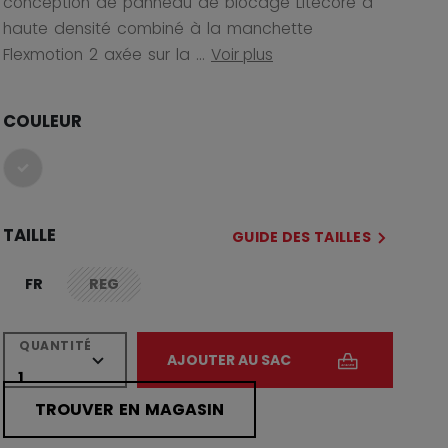
conception de panneau de blocage Litecore à
haute densité combiné à la manchette
Flexmotion 2 axée sur la ...
Voir plus
COULEUR
sélectionné
TAILLE
GUIDE DES TAILLES
FR
REG
not.available
QUANTITÉ
AJOUTER AU SAC
TROUVER EN MAGASIN