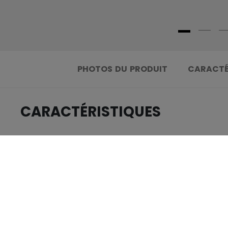
PHOTOS DU PRODUIT
CARACTÉ
CARACTÉRISTIQUES
.....................................
IDENTIFICATION
.....................................
GROUPE D'ÂGE
.....................................
COLLECTION