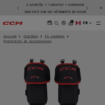
LIVRAISON GRATUITE POUR LES
3 ACHETÉS = 1 
×
❮
❯
COMMANDES DE 99 $ ET PLUS
GRATUITE SUR LE
0
FR
Accueil
Gardien
En vedette
Protection et accessoires