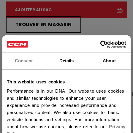
AJOUTER AU SAC
TROUVER EN MAGASIN
Politique de livraison
Retours gratuits
×
Vous souhaitez expédier des
produits aux États-Unis ?
Consent
Details
About
OUVRIR LES LIEN
Vous devriez utiliser notre site Web américain.
This website uses cookies
Performance is in our DNA. Our website uses cookies
PHOTOS DU PRODUIT
CARACTÉRISTIQUES
and similar technologies to enhance your user
experience and provide increased performance and
personalized content. We also use cookies for basic
CARACTÉRISTIQUES
website functions and settings. For more information
about how we use cookies, please refer to our
Privacy
IDENTIFICATION
KP1.5-JR