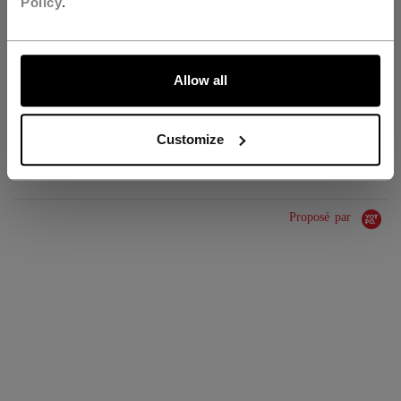
Policy
.
GROUPE D'ÂGE
Junior
ALLONS-Y !
COLLECTION
Knee Guard
Allow all
ÉVALUATIONS
Customize
Proposé par
0.0 star rating
0 Avis