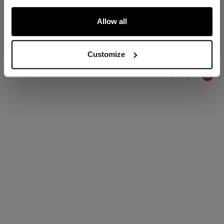
ALLONS-Y !
Allow all
ÉVALUATIONS
Customize
Proposé par
0.0 star rating
0 Avis