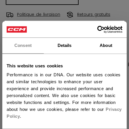
Politique de livraison
Retours gratuits
×
Vous souhaitez expédier des
OUVRIR LES LIEN
produits aux États-Unis ?
Consent
Details
About
Vous devriez utiliser notre site Web américain.
PHOTOS DU PRODUIT
CARACTÉRISTIQUES
This website uses cookies
Performance is in our DNA. Our website uses cookies
and similar technologies to enhance your user
CARACTÉRISTIQUES
experience and provide increased performance and
personalized content. We also use cookies for basic
IDENTIFICATION
AP7019-JR
website functions and settings. For more information
about how we use cookies, please refer to our
Privacy
GROUPE D'ÂGE
Junior
Policy
.
COLLECTION
Replacement Part