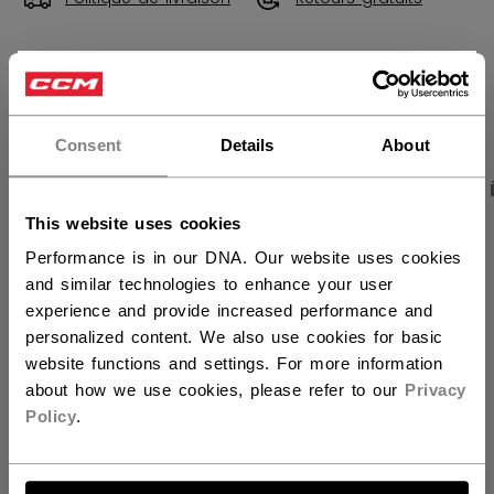
×
OUVRIR LES LIEN
Vous souhaitez expédier des
produits aux États-Unis ?
Consent
Details
About
PHOTOS DU PRODUIT
CARACTÉRISTIQUES
Vous devriez utiliser notre site Web américain.
This website uses cookies
Performance is in our DNA. Our website uses cookies
CARACTÉRISTIQUES
and similar technologies to enhance your user
experience and provide increased performance and
IDENTIFICATION
HPGF9-IN
personalized content. We also use cookies for basic
website functions and settings. For more information
GROUPE D'ÂGE
Intermediate
about how we use cookies, please refer to our
Privacy
COLLECTION
HPG
Policy
.
ALLONS-Y !