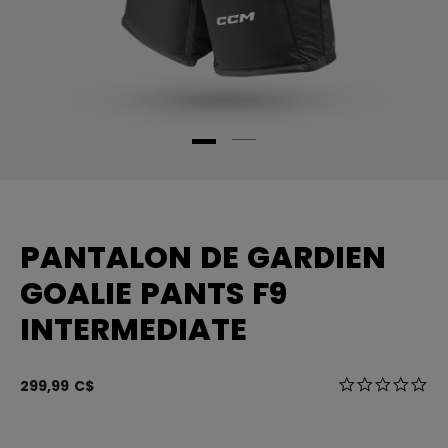
PANTALON DE GARDIEN
GOALIE PANTS F9
INTERMEDIATE
3,7 sur 5 Éval
299,99 C$
0.0