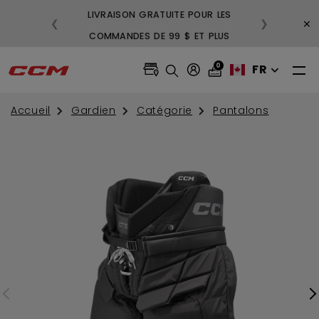
LIVRAISON GRATUITE POUR LES
3
×
❮
❯
COMMANDES DE 99 $ ET PLUS
GR
0
FR
Accueil
Gardien
Catégorie
Pantalons