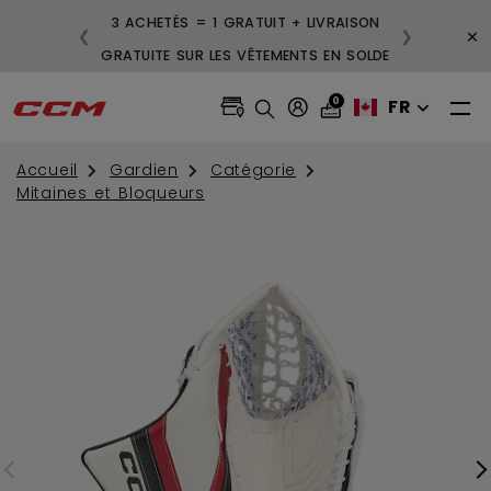
ISON GRATUITE POUR LES
3 ACHETÉS = 1 GRATUIT + 
×
❮
❯
NDES DE 99 $ ET PLUS
GRATUITE SUR LES VÊTEMENT
0
FR
Accueil
Gardien
Catégorie
Mitaines et Bloqueurs