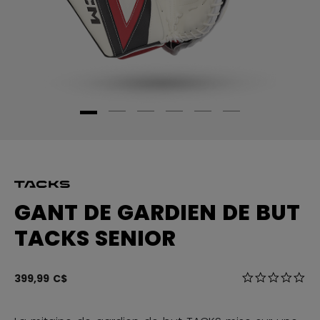
GANT DE GARDIEN DE BUT
TACKS SENIOR
5 sur 5 Évalua
399,99 C$
0.0