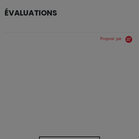
ÉVALUATIONS
Proposé par
0.0 star rating
0 Avis