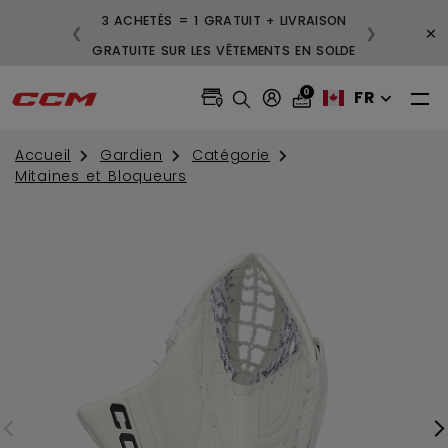
ITE POUR LES
3 ACHETÉS = 1 GRATUIT + LIVRAISON
×
❮
❯
9 $ ET PLUS
GRATUITE SUR LES VÊTEMENTS EN SOLD
0
FR
Accueil
Gardien
Catégorie
Mitaines et Bloqueurs