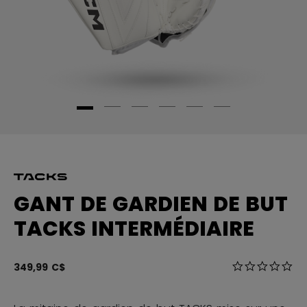
GANT DE GARDIEN DE BUT
TACKS INTERMÉDIAIRE
4,9 sur 5 Éval
349,99 C$
0.0