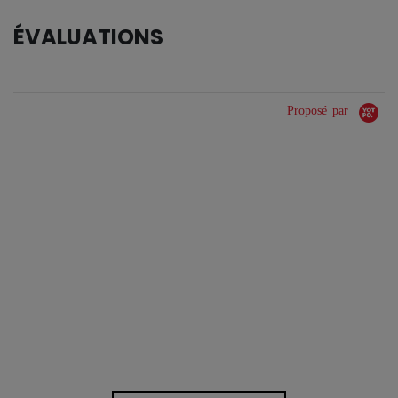
ÉVALUATIONS
Proposé par
0.0 star rating
0 Avis