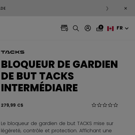
×
❯
SUR LES VÊTEMENTS EN SOLDE
FR
0
BLOQUEUR DE GARDIEN
DE BUT TACKS
INTERMÉDIAIRE
4,2 sur 5 Évaluatio
279,99 C$
0.0 star r
Le bloqueur de gardien de but TACKS mise sur
légèreté, contrôle et protection. Affichant une