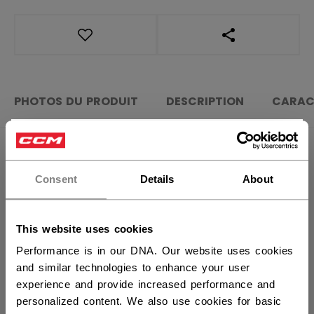
OUVRIR LES LIEN
PHOTOS DU PRODUIT
DESCRIPTION
CARAC
×
Vous souhaitez expédier des
produits aux États-Unis ?
Consent
Details
About
Vous devriez utiliser notre site Web américain.
This website uses cookies
Performance is in our DNA. Our website uses cookies
and similar technologies to enhance your user
experience and provide increased performance and
personalized content. We also use cookies for basic