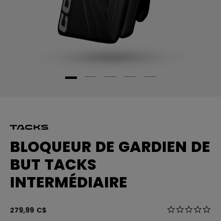
BLOQUEUR DE GARDIEN DE
BUT TACKS
INTERMÉDIAIRE
5 sur 5 Évalua
279,99 C$
0.0