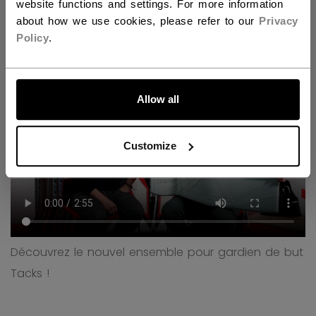
website functions and settings. For more information
Découvrez la nouvelle gamme Tacks pour gardiens
about how we use cookies, please refer to our
Privacy
de but !
Policy
.
ALLONS-Y !
Allow all
Customize
Découvrez le nouvel ensemble pour gardien de but
Tacks !