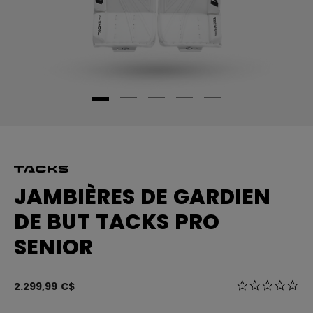
JAMBIÈRES DE GARDIEN
DE BUT TACKS PRO
SENIOR
4,7 sur 5 Éval
2.299,99 C$
0.0