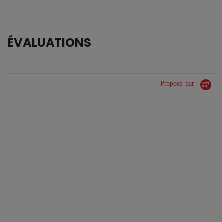
ÉVALUATIONS
Proposé par
0.0 star rating
0 Avis