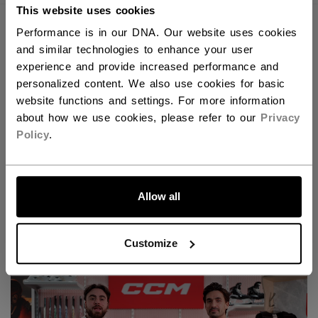
This website uses cookies
Performance is in our DNA. Our website uses cookies
and similar technologies to enhance your user
experience and provide increased performance and
personalized content. We also use cookies for basic
website functions and settings. For more information
about how we use cookies, please refer to our
Privacy
Policy
.
ALLONS-Y !
Allow all
Découvrez la nouvelle gamme Tacks pour gardiens
de but !
Customize