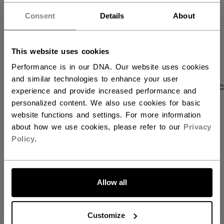
Vous souhaitez expédier des
Politique de livraison
Retours gratuits
produits aux États-Unis ?
Consent
Details
About
Vous devriez utiliser notre site Web américain.
OUVRIR LES LIEN
This website uses cookies
Performance is in our DNA. Our website uses cookies
and similar technologies to enhance your user
PHOTOS DU PRODUIT
DESCRIPTION
CARAC
experience and provide increased performance and
personalized content. We also use cookies for basic
website functions and settings. For more information
about how we use cookies, please refer to our
Privacy
Policy
.
ALLONS-Y !
Allow all
Customize