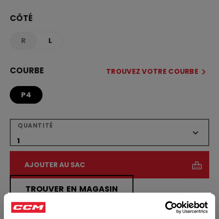
CÔTÉ
R
L
not.available
COURBE
TROUVEZ VOTRE COURBE
P4
QUANTITÉ
AJOUTER AU SAC
TROUVER EN MAGASIN
×