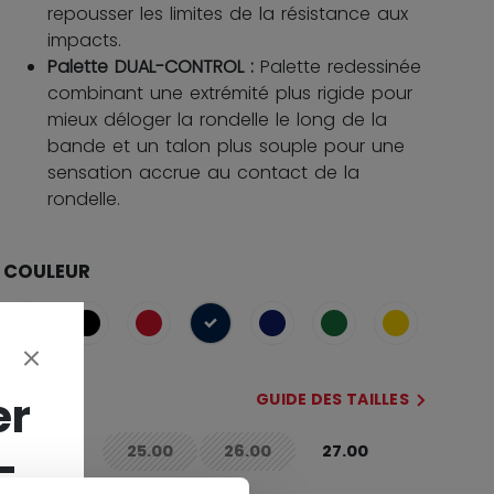
repousser les limites de la résistance aux
impacts.
Palette DUAL-CONTROL :
Palette redessinée
combinant une extrémité plus rigide pour
mieux déloger la rondelle le long de la
bande et un talon plus souple pour une
sensation accrue au contact de la
rondelle.
COULEUR
sélectionné
TAILLE
er
GUIDE DES TAILLES
-
24.00
25.00
26.00
27.00
not.available
not.available