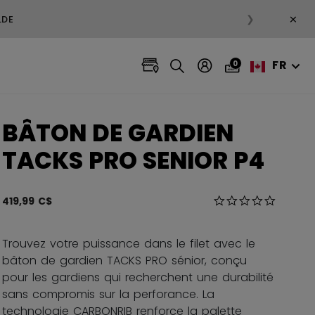
×
❯
 + LIVRAISON GRATUITE SUR LES VÊTEMENTS EN SOLDE
FR
0
BÂTON DE GARDIEN
TACKS PRO SENIOR P4
5 sur 5 Évaluation
419,99 C$
0.0 star r
Trouvez votre puissance dans le filet avec le
bâton de gardien TACKS PRO sénior, conçu
pour les gardiens qui recherchent une durabilité
sans compromis sur la perforance. La
technologie CARBONRIB renforce la palette