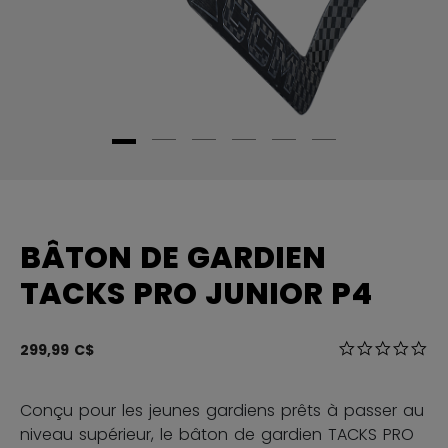
BÂTON DE GARDIEN
TACKS PRO JUNIOR P4
4,1 sur 5 Éval
299,99 C$
0.0
Conçu pour les jeunes gardiens prêts à passer au
niveau supérieur, le bâton de gardien TACKS PRO