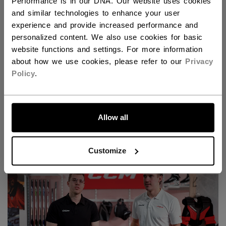
Performance is in our DNA. Our website uses cookies
and similar technologies to enhance your user
experience and provide increased performance and
personalized content. We also use cookies for basic
website functions and settings. For more information
about how we use cookies, please refer to our
Privacy
Policy
.
ALLONS-Y !
Découvrez le nouveau bâton Tacks pour gardiens
Allow all
de but !
Customize