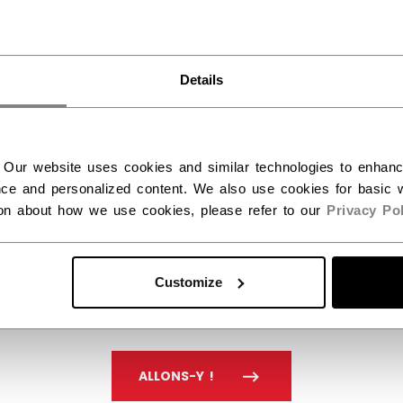
Unis ?
Details
Vous devriez utiliser notre site Web américain.
 Our website uses cookies and similar technologies to enhan
ce and personalized content. We also use cookies for basic w
ion about how we use cookies, please refer to our
Privacy Pol
Customize
ALLONS-Y !