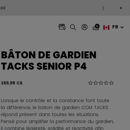
×
❯
FR
0
BÂTON DE GARDIEN
TACKS SENIOR P4
5 sur 5 Évaluation
269,99 C$
0.0 star r
Lorsque le contrôle et la constance font toute
la différence, le bâton de gardien CCM TACKS
répond présent dans toutes les situations.
Pensé pour amplifier la performance du gardien,
il combine légèreté, solidité et réactivité afin