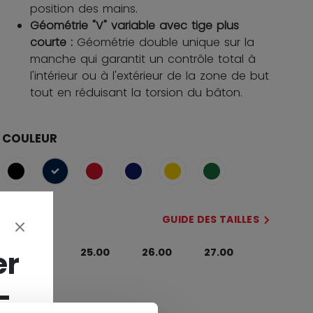
position des mains.
Géométrie "V" variable avec tige plus
courte :
Géométrie double unique sur la
manche qui garantit un contrôle total à
l'intérieur ou à l'extérieur de la zone de but
tout en réduisant la torsion du bâton.
COULEUR
sélectionné
TAILLE
GUIDE DES TAILLES
er
24.00
25.00
26.00
27.00
-
CÔTÉ