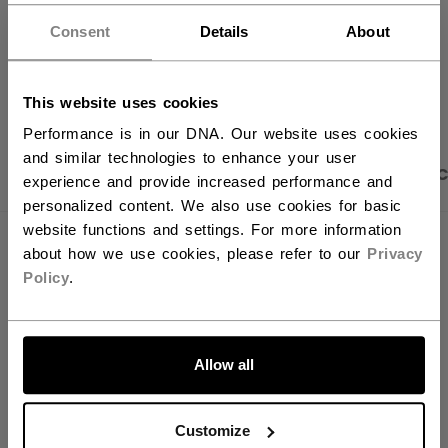
Vous souhaitez expédier des
Politique de livraison
Retours gratuits
produits aux États-Unis ?
Consent
Details
About
Vous devriez utiliser notre site Web américain.
OUVRIR LES LIEN
This website uses cookies
Performance is in our DNA. Our website uses cookies
and similar technologies to enhance your user
PHOTOS DU PRODUIT
DESCRIPTION
CARAC
experience and provide increased performance and
personalized content. We also use cookies for basic
website functions and settings. For more information
about how we use cookies, please refer to our
Privacy
Policy
.
ALLONS-Y !
Allow all
Customize