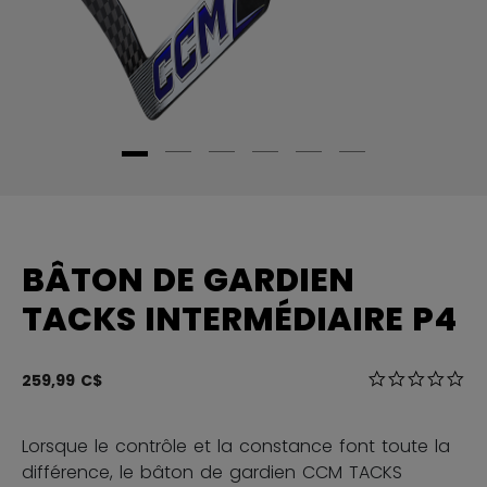
BÂTON DE GARDIEN
TACKS INTERMÉDIAIRE P4
3,6 sur 5 Éval
259,99 C$
0.0
Lorsque le contrôle et la constance font toute la
différence, le bâton de gardien CCM TACKS