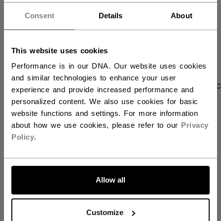
Vous souhaitez expédier des
Politique de livraison
Retours gratuits
produits aux États-Unis ?
Consent
Details
About
Vous devriez utiliser notre site Web américain.
OUVRIR LES LIEN
This website uses cookies
Performance is in our DNA. Our website uses cookies
and similar technologies to enhance your user
PHOTOS DU PRODUIT
DESCRIPTION
CARAC
experience and provide increased performance and
personalized content. We also use cookies for basic
website functions and settings. For more information
about how we use cookies, please refer to our
Privacy
Policy
.
ALLONS-Y !
Allow all
Customize