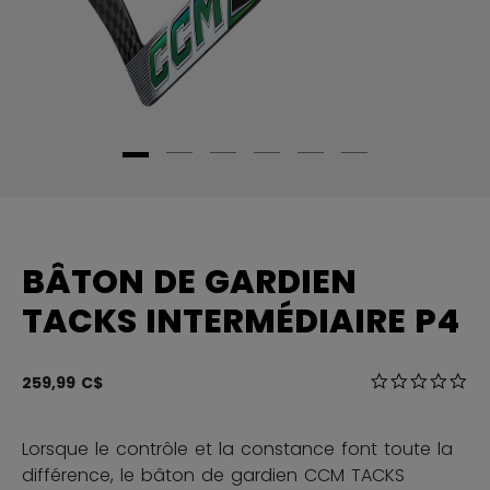
BÂTON DE GARDIEN
TACKS INTERMÉDIAIRE P4
3,6 sur 5 Éval
259,99 C$
0.0
Lorsque le contrôle et la constance font toute la
différence, le bâton de gardien CCM TACKS