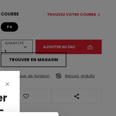
COURBE
TROUVEZ VOTRE COURBE
P4
QUANTITÉ
AJOUTER AU SAC
TROUVER EN MAGASIN
Politique de livraison
Retours gratuits
er
OUVRIR LES LIENS DE
-