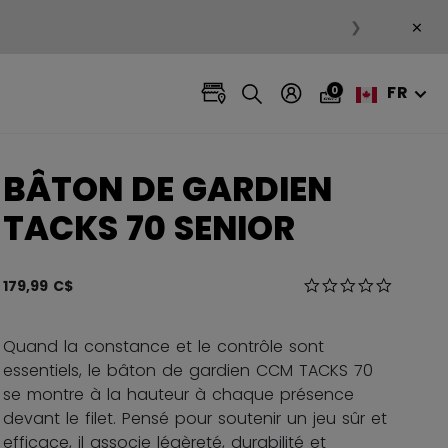
×
❯
FR
0
BÂTON DE GARDIEN
TACKS 70 SENIOR
5 sur 5 Évaluation
179,99 C$
0.0 star r
Quand la constance et le contrôle sont
essentiels, le bâton de gardien CCM TACKS 70
se montre à la hauteur à chaque présence
devant le filet. Pensé pour soutenir un jeu sûr et
efficace, il associe légèreté, durabilité et