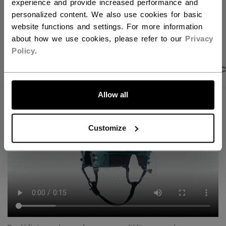
experience and provide increased performance and
personalized content. We also use cookies for basic
OUVRIR LES LIEN
website functions and settings. For more information
about how we use cookies, please refer to our
Privacy
Policy
.
PHOTOS DU PRODUIT
DESCRIPTION
CARAC
ALLONS-Y !
Allow all
Customize