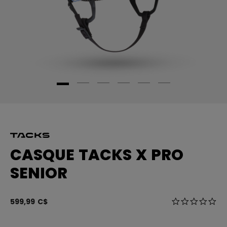
CASQUE TACKS X PRO
SENIOR
5 sur 5 Évalua
599,99 C$
0.0