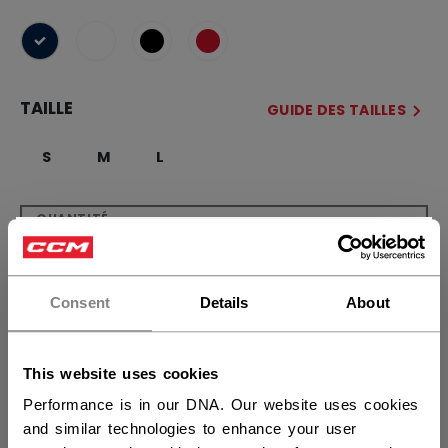
sélectionné
TAILLE
GUIDE DES TAILLES
S
M
L
QUANTITÉ
×
Vous souhaitez expédier des
produits aux États-Unis ?
AJOUTER AU SAC
Consent
Details
About
Vous devriez utiliser notre site Web américain.
TROUVER EN MAGASIN
This website uses cookies
Performance is in our DNA. Our website uses cookies
Politique de livraison
Retours gratuits
and similar technologies to enhance your user