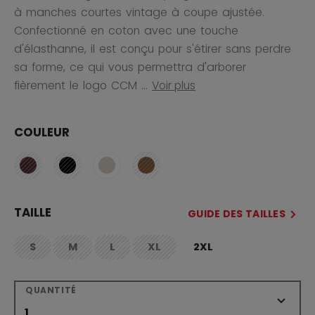
à manches courtes vintage à coupe ajustée.
Confectionné en coton avec une touche
d'élasthanne, il est conçu pour s'étirer sans perdre
sa forme, ce qui vous permettra d'arborer
fièrement le logo CCM ...
Voir plus
COULEUR
TAILLE
GUIDE DES TAILLES
S
M
L
XL
2XL
not.available
not.available
not.available
not.available
QUANTITÉ