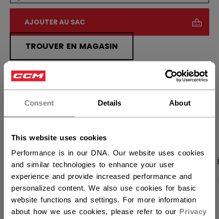
AJOUTER AU SAC
TROUVER EN MAGASIN
×
Politique de livraison
Retours gratuits
Vous souhaitez expédier des
produits aux États-Unis ?
Consent
Details
About
OUVRIR LES LIEN
Vous devriez utiliser notre site Web américain.
This website uses cookies
Performance is in our DNA. Our website uses cookies
PHOTOS DU PRODUIT
CARACTÉRISTIQUES
and similar technologies to enhance your user
experience and provide increased performance and
personalized content. We also use cookies for basic
CARACTÉRISTIQUES
website functions and settings. For more information
about how we use cookies, please refer to our
Privacy