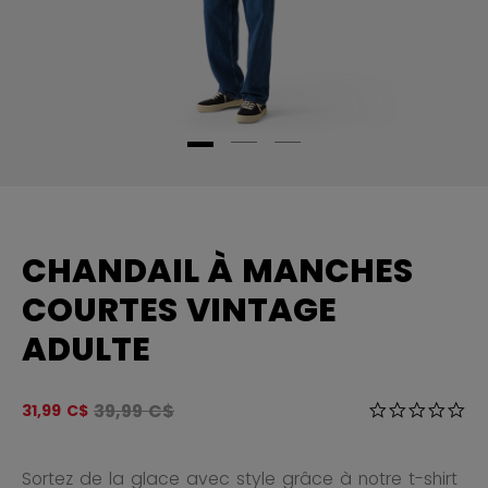
CHANDAIL À MANCHES
COURTES VINTAGE
ADULTE
Le prix original avant le rabais était
39,99 C$
4,2 sur 5 Éval
31,99 C$
0.0
Sortez de la glace avec style grâce à notre t-shirt