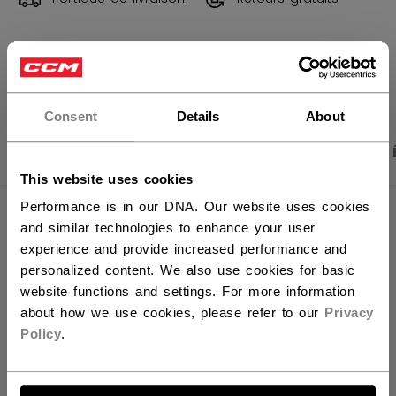
×
OUVRIR LES LIEN
Vous souhaitez expédier des
produits aux États-Unis ?
Consent
Details
About
PHOTOS DU PRODUIT
CARACTÉRISTIQUES
Vous devriez utiliser notre site Web américain.
This website uses cookies
Performance is in our DNA. Our website uses cookies
CARACTÉRISTIQUES
and similar technologies to enhance your user
experience and provide increased performance and
IDENTIFICATION
SSPLCMPK-NA
personalized content. We also use cookies for basic
website functions and settings. For more information
GROUPE D'ÂGE
N/A
about how we use cookies, please refer to our
Privacy
COLLECTION
CCM
Policy
.
ALLONS-Y !