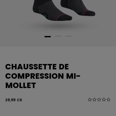
CHAUSSETTE DE
COMPRESSION MI-
MOLLET
5 sur 5 Évalua
29,99 C$
0.0