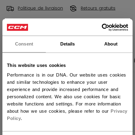
Politique de livraison
Retours gratuits
×
OUVRIR LES LIEN
Vous souhaitez expédier des
produits aux États-Unis ?
Consent
Details
About
Vous devriez utiliser notre site Web américain.
PHOTOS DU PRODUIT
CARACTÉRISTIQUES
This website uses cookies
Performance is in our DNA. Our website uses cookies
and similar technologies to enhance your user
CARACTÉRISTIQUES
experience and provide increased performance and
IDENTIFICATION
SAWXLACE-NA
personalized content. We also use cookies for basic
website functions and settings. For more information
GROUPE D'ÂGE
N/A
about how we use cookies, please refer to our
Privacy
Policy
.
COLLECTION
SKL