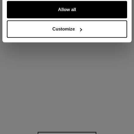
ALLONS-Y !
Allow all
ÉVALUATIONS
Customize
Proposé par
0.0 star rating
0 Avis