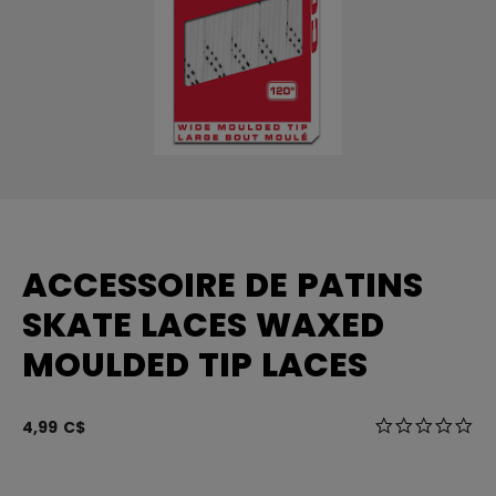
ACCESSOIRE DE PATINS
SKATE LACES WAXED
MOULDED TIP LACES
5 sur 5 Évalua
4,99 C$
0.0