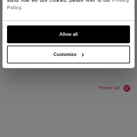
about how we use cookies, please refer to our
Privacy
Policy
.
IDENTIFICATION
BLTFTW26-YT
GROUPE D'ÂGE
Youth
ALLONS-Y !
COLLECTION
Tacks
Allow all
Customize
ÉVALUATIONS
Proposé par
0.0 star rating