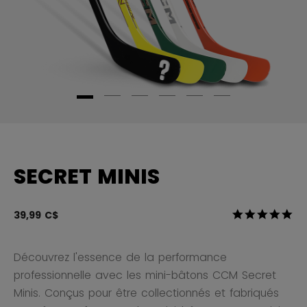
SECRET MINIS
4,4 sur 5 Éval
39,99 C$
5.0
Découvrez l'essence de la performance
professionnelle avec les mini-bâtons CCM Secret
Minis. Conçus pour être collectionnés et fabriqués