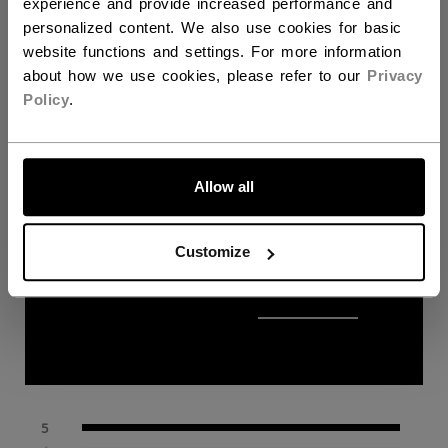
experience and provide increased performance and
personalized content. We also use cookies for basic
website functions and settings. For more information
about how we use cookies, please refer to our
Privacy
Proposé par
Policy
.
ALLONS-Y !
Allow all
5.0
5.0 star rating
Customize
1 Avis
5