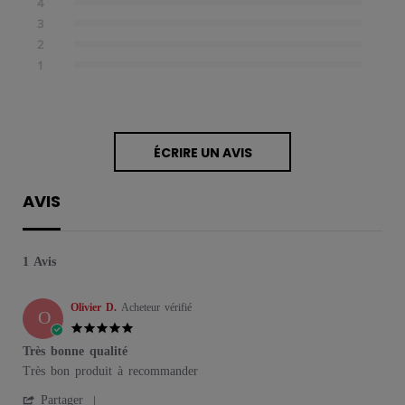
4
3
2
1
ÉCRIRE UN AVIS
AVIS
1 Avis
Olivier D.
Acheteur vérifié
O
5.0 star rating
Très bonne qualité
Review by Olivier D. on 18 Jan 2026
review stating Très bonne qualité
Très bon produit à recommander
' Share Review by Olivier D. on 18 Jan 2026
Partager