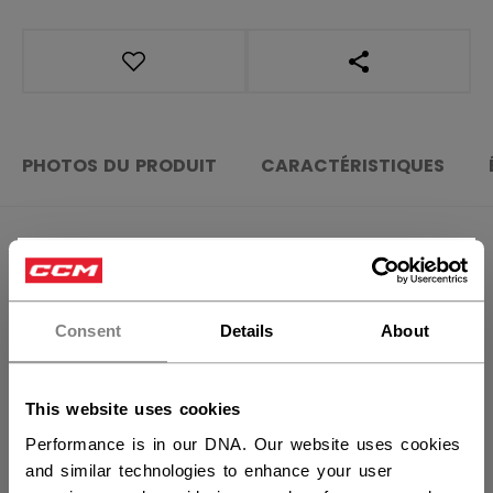
OUVRIR LES LIEN
PHOTOS DU PRODUIT
CARACTÉRISTIQUES
CARACTÉRISTIQUES
×
Vous souhaitez expédier des
IDENTIFICATION
ACCSTKHO25-NA
produits aux États-Unis ?
Consent
Details
About
GROUPE D'ÂGE
N/A
Vous devriez utiliser notre site Web américain.
COLLECTION
Mini
This website uses cookies
Performance is in our DNA. Our website uses cookies
and similar technologies to enhance your user
ÉVALUATIONS