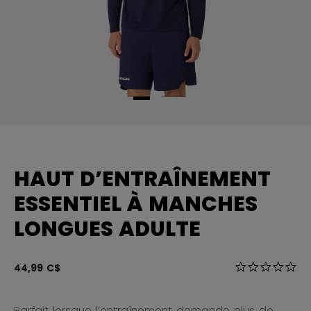
HAUT D’ENTRAÎNEMENT
ESSENTIEL À MANCHES
LONGUES ADULTE
4,3 sur 5 Éval
44,99 C$
0.0
Parfait lorsque l’entraînement demande plus de