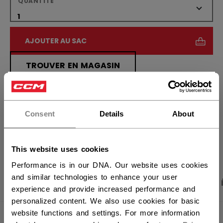
QUANTITÉ
AJOUTER AU SAC
TROUVER EN MAGASIN
×
Vous souhaitez expédier des
Politique de livraison
Retours gratuits
produits aux États-Unis ?
Consent
Details
About
OUVRIR LES LIEN
Vous devriez utiliser notre site Web américain.
This website uses cookies
Performance is in our DNA. Our website uses cookies
and similar technologies to enhance your user
PHOTOS DU PRODUIT
CARACTÉRISTIQUES
experience and provide increased performance and
personalized content. We also use cookies for basic
website functions and settings. For more information